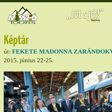
Képtár
út:
FEKETE MADONNA ZARÁNDOK
2015. június 22-25.