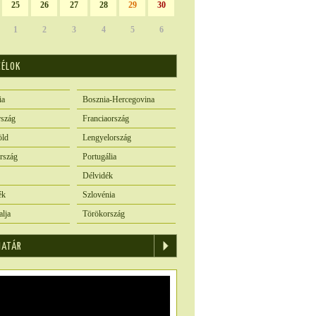
25
26
27
28
29
30
1
2
3
4
5
6
CÉLOK
ia
Bosznia-Hercegovina
szág
Franciaország
öld
Lengyelország
rszág
Portugália
Délvidék
ék
Szlovénia
alja
Törökország
IATÁR