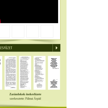
KESFÜZET
Zarándokok énekesfüzete
szerkesztette: Pálmai Árpád