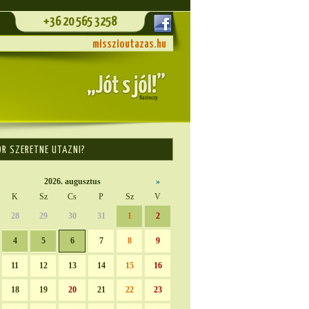
+36 20 565 3258
misszioutazas.hu
OR SZERETNE UTAZNI?
2026. augusztus
»
K
Sz
Cs
P
Sz
V
28
29
30
31
1
2
4
5
6
7
8
9
11
12
13
14
15
16
18
19
20
21
22
23