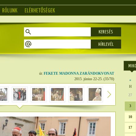
RÓLUNK
ELÉRHETŐSÉGEK
KERESÉS
MIK
út:
FEKETE MADONNA ZARÁNDOKVONAT
2015. június 22-25. (35/70)
«
H
27
3
10
17