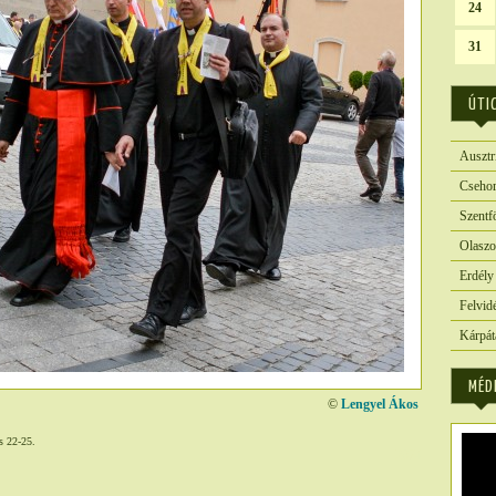
24
31
ÚTI
Ausztr
Csehor
Szentf
Olaszo
Erdély
Felvid
Kárpát
MÉD
©
Lengyel Ákos
s 22-25.
2874