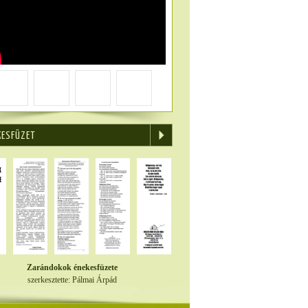
KESFÜZET
Zarándokok énekesfüzete
szerkesztette: Pálmai Árpád