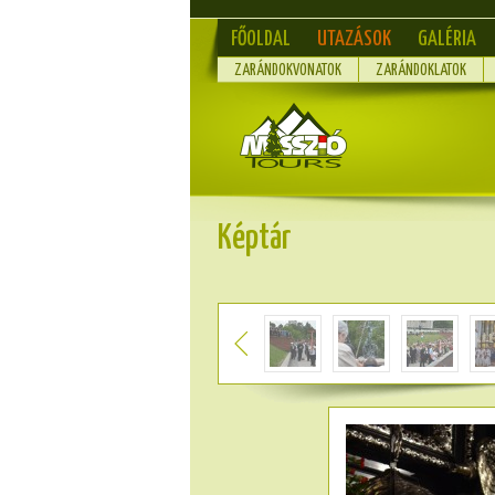
FŐOLDAL
UTAZÁSOK
GALÉRIA
ZARÁNDOKVONATOK
ZARÁNDOKLATOK
Képtár