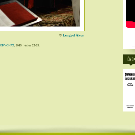
©
Lengyel Ákos
DOKVONAT
, 2015. június 22-25.
2888
ÉNE