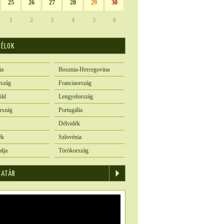
25
26
27
28
29
30
1
2
3
4
5
6
CÉLOK
ia
Bosznia-Hercegovina
szág
Franciaország
öld
Lengyelország
rszág
Portugália
Délvidék
ék
Szlovénia
alja
Törökország
IATÁR