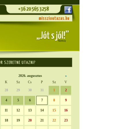
+36 20 565 3258
misszioutazas.hu
OR SZERETNE UTAZNI?
2026. augusztus
»
K
Sz
Cs
P
Sz
V
28
29
30
31
1
2
4
5
6
7
8
9
11
12
13
14
15
16
18
19
20
21
22
23