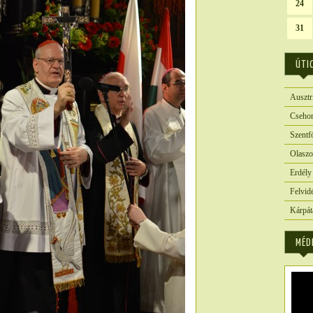
24
31
ÚTI
Ausztr
Csehor
Szentf
Olaszo
Erdély
Felvid
Kárpát
MÉD