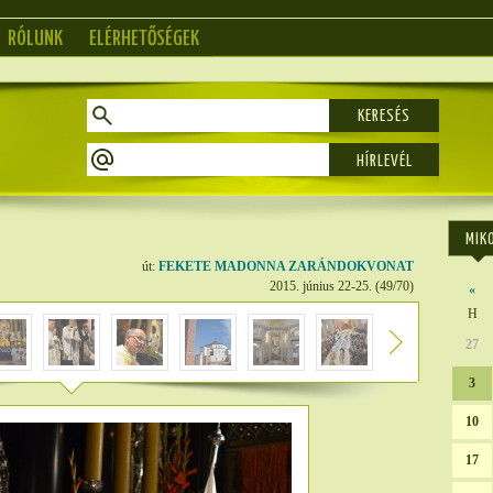
RÓLUNK
ELÉRHETŐSÉGEK
KERESÉS
MIK
út:
FEKETE MADONNA ZARÁNDOKVONAT
2015. június 22-25. (49/70)
«
H
27
3
10
17