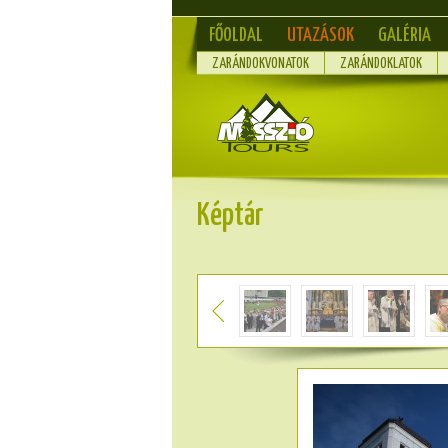
FŐOLDAL
UTAZÁSOK
GALÉRIA
ZARÁNDOKVONATOK
ZARÁNDOKLATOK
Képtár