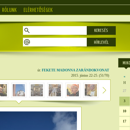
RÓLUNK
ELÉRHETŐSÉGEK
KERESÉS
MIK
út:
FEKETE MADONNA ZARÁNDOKVONAT
2015. június 22-25. (51/70)
«
H
27
3
10
17