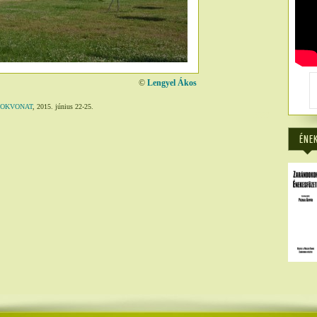
©
Lengyel Ákos
DOKVONAT
, 2015. június 22-25.
2890
ÉNE