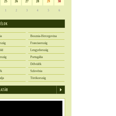
25
26
27
28
29
30
1
2
3
4
5
6
CÉLOK
ia
Bosznia-Hercegovina
szág
Franciaország
öld
Lengyelország
rszág
Portugália
Délvidék
ék
Szlovénia
alja
Törökország
IATÁR