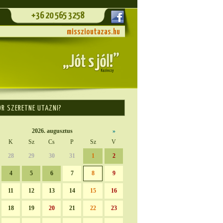
+36 20 565 3258
misszioutazas.hu
OR SZERETNE UTAZNI?
2026. augusztus
»
K
Sz
Cs
P
Sz
V
28
29
30
31
1
2
4
5
6
7
8
9
11
12
13
14
15
16
18
19
20
21
22
23