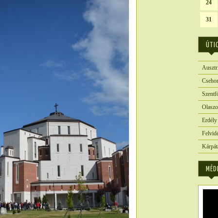
24
31
ÚTI
Ausztr
Csehor
Szentf
Olaszo
Erdély
Felvid
Kárpát
MÉD