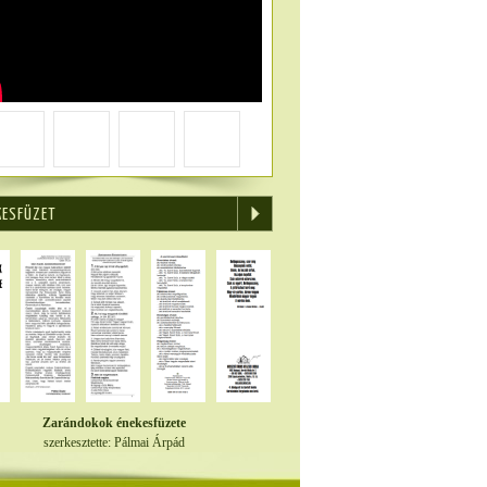
KESFÜZET
Zarándokok énekesfüzete
szerkesztette: Pálmai Árpád