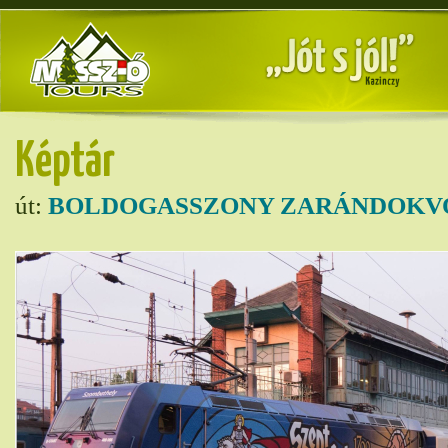
Képtár
út:
BOLDOGASSZONY ZARÁNDOKVO