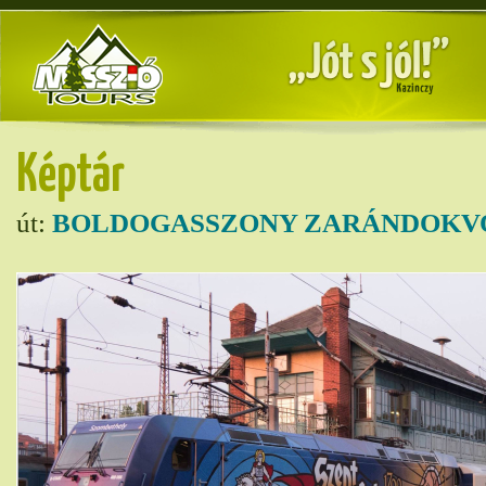
Képtár
út:
BOLDOGASSZONY ZARÁNDOKVO