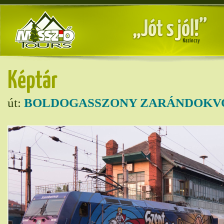
Képtár
út:
BOLDOGASSZONY ZARÁNDOKVO