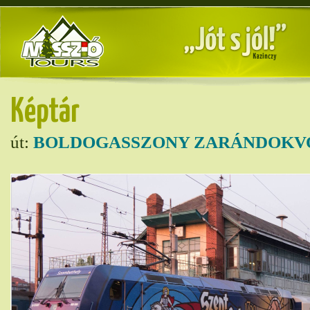
Képtár
út:
BOLDOGASSZONY ZARÁNDOKVO