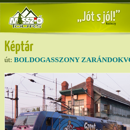
Képtár
út:
BOLDOGASSZONY ZARÁNDOKVO