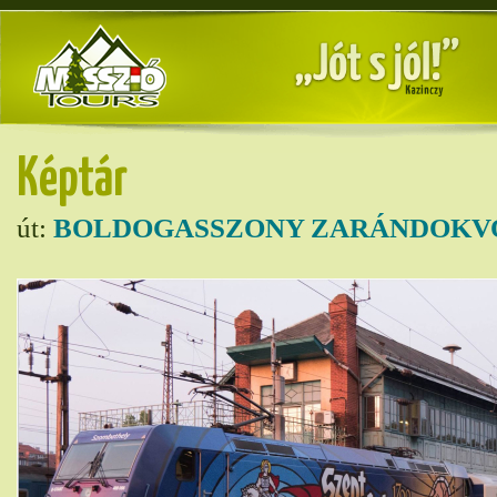
Képtár
út:
BOLDOGASSZONY ZARÁNDOKVO