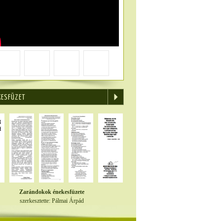
KESFÜZET
Zarándokok énekesfüzete
szerkesztette: Pálmai Árpád