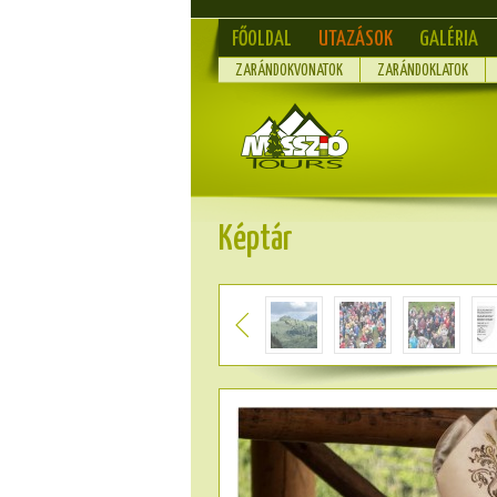
FŐOLDAL
UTAZÁSOK
GALÉRIA
ZARÁNDOKVONATOK
ZARÁNDOKLATOK
Képtár