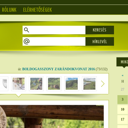
RÓLUNK
ELÉRHETŐSÉGEK
KERESÉS
MIK
út:
BOLDOGASSZONY ZARÁNDOKVONAT 2016
(73/132)
«
H
27
3
10
17