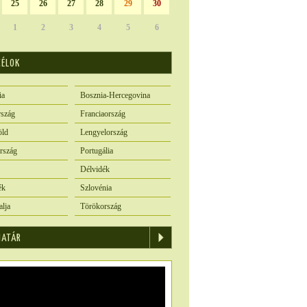
25
26
27
28
29
30
1
2
3
4
5
6
CÉLOK
ia
Bosznia-Hercegovina
szág
Franciaország
öld
Lengyelország
rszág
Portugália
Délvidék
ék
Szlovénia
alja
Törökország
IATÁR