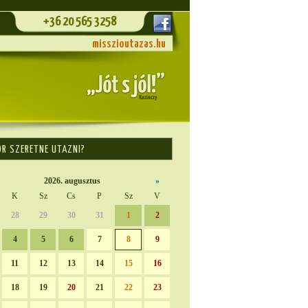
+36 20 565 3258
misszioutazas.hu
OR SZERETNE UTAZNI?
2026. augusztus
»
K
Sz
Cs
P
Sz
V
28
29
30
31
1
2
4
5
6
7
8
9
11
12
13
14
15
16
18
19
20
21
22
23