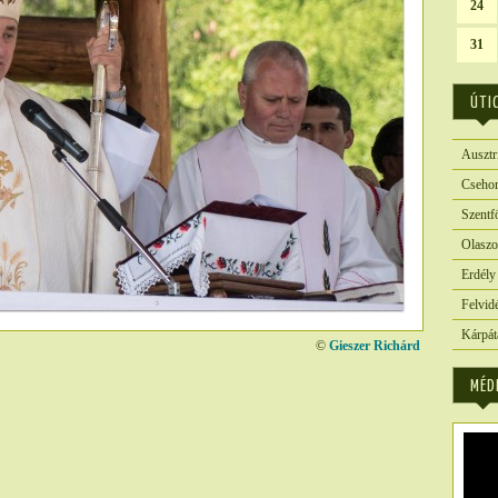
24
31
ÚTI
Ausztr
Csehor
Szentf
Olaszo
Erdély
Felvid
Kárpát
©
Gieszer Richárd
MÉD
3338