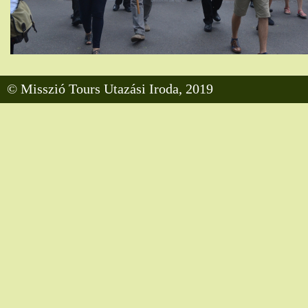
© Misszió Tours Utazási Iroda, 2019