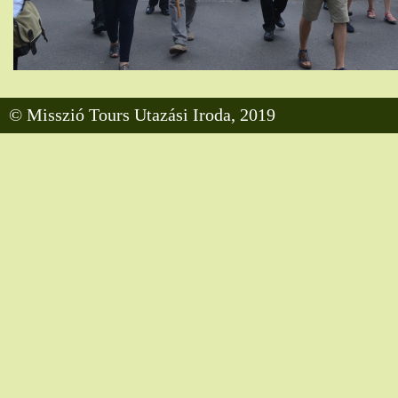
© Misszió Tours Utazási Iroda, 2019