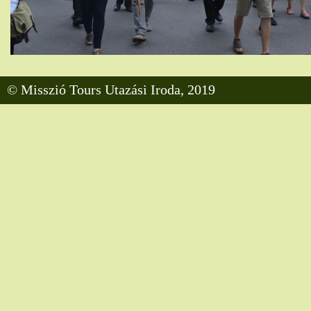
© Misszió Tours Utazási Iroda, 2019