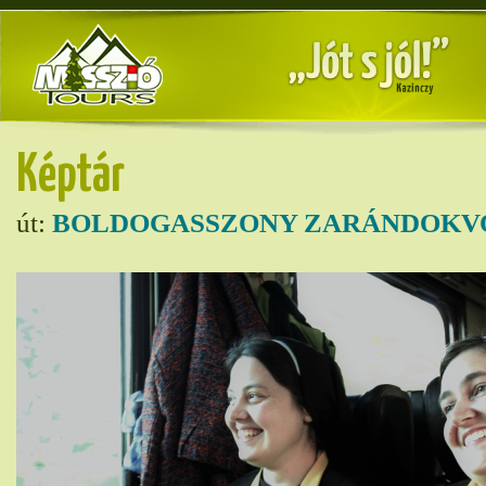
Képtár
út:
BOLDOGASSZONY ZARÁNDOKVO