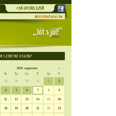
+36 20 565 3258
misszioutazas.hu
OR SZERETNE UTAZNI?
2026. augusztus
»
K
Sz
Cs
P
Sz
V
28
29
30
31
1
2
4
5
6
7
8
9
11
12
13
14
15
16
18
19
20
21
22
23