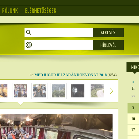
RÓLUNK
ELÉRHETŐSÉGEK
KERESÉS
MIK
út:
MEDJUGORJEI ZARÁNDOKVONAT 2018
(6/54)
«
H
27
3
10
17