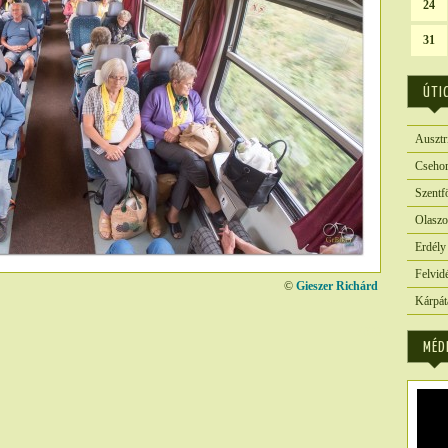
24
31
ÚTI
Ausztr
Csehor
Szentf
Olaszo
Erdély
Felvid
©
Gieszer Richárd
Kárpát
3828
MÉD