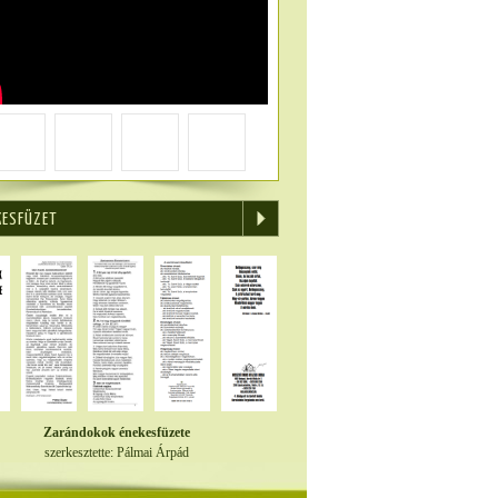
KESFÜZET
Zarándokok énekesfüzete
szerkesztette: Pálmai Árpád