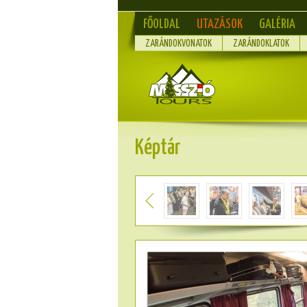
FŐOLDAL
UTAZÁSOK
GALÉRIA
ZARÁNDOKVONATOK
ZARÁNDOKLATOK
Képtár