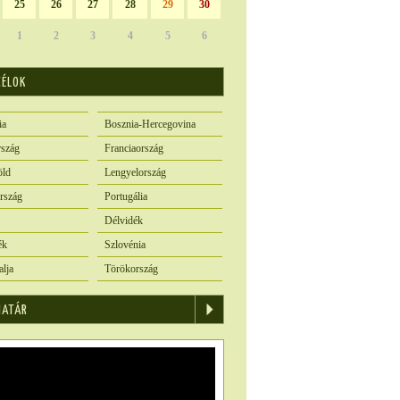
25
26
27
28
29
30
1
2
3
4
5
6
CÉLOK
ia
Bosznia-Hercegovina
szág
Franciaország
öld
Lengyelország
rszág
Portugália
Délvidék
ék
Szlovénia
alja
Törökország
IATÁR