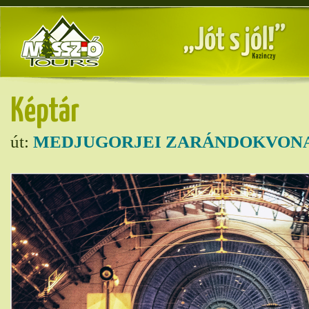
Képtár
út:
MEDJUGORJEI ZARÁNDOKVONA