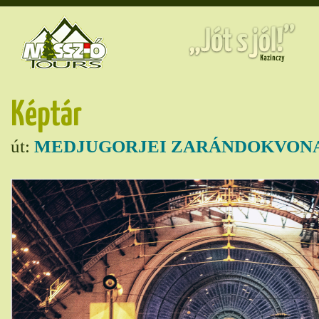
Képtár
út:
MEDJUGORJEI ZARÁNDOKVONA