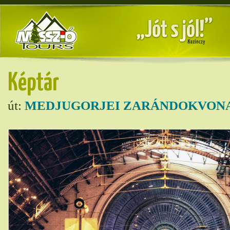
Képtár
út:
MEDJUGORJEI ZARÁNDOKVONA