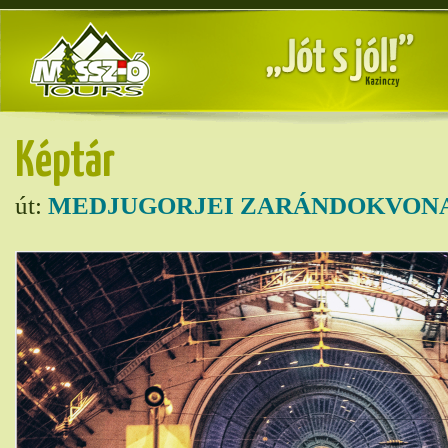
Képtár
út:
MEDJUGORJEI ZARÁNDOKVONA