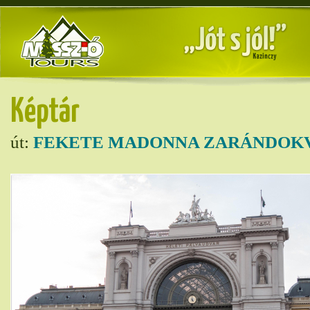
Képtár
út:
FEKETE MADONNA ZARÁNDOKV