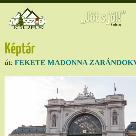
Képtár
út:
FEKETE MADONNA ZARÁNDOKV