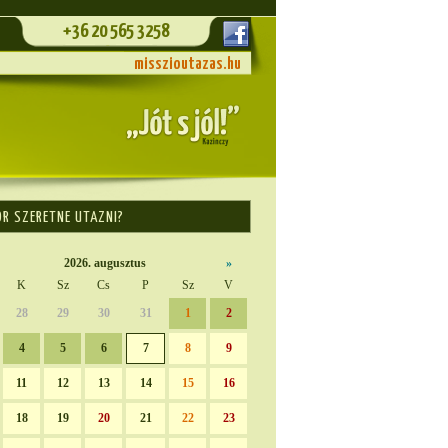
+36 20 565 3258
misszioutazas.hu
OR SZERETNE UTAZNI?
2026. augusztus
»
K
Sz
Cs
P
Sz
V
28
29
30
31
1
2
4
5
6
7
8
9
11
12
13
14
15
16
18
19
20
21
22
23