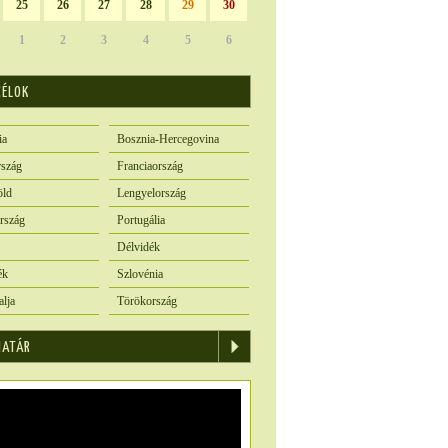
25
26
27
28
29
30
1
2
3
4
5
6
CÉLOK
ia
Bosznia-Hercegovina
szág
Franciaország
öld
Lengyelország
rszág
Portugália
Délvidék
ék
Szlovénia
alja
Törökország
IATÁR