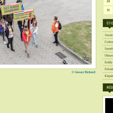
24
31
ÚTI
Ausztr
Csehor
Szentf
Olaszo
Erdély
Felvid
©
Gieszer Richárd
Kárpát
3904
MÉD