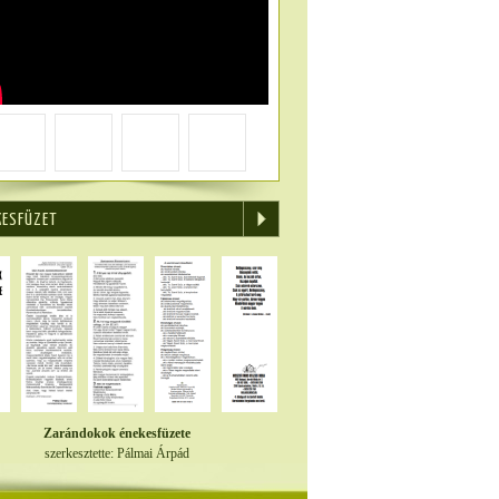
KESFÜZET
Zarándokok énekesfüzete
szerkesztette: Pálmai Árpád