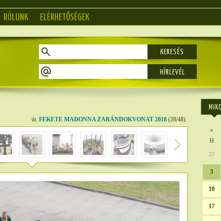
RÓLUNK
ELÉRHETŐSÉGEK
KERESÉS
MIK
út:
FEKETE MADONNA ZARÁNDOKVONAT 2018
(28/48)
«
H
27
3
10
17