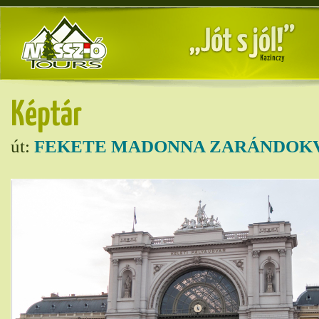
Képtár
út:
FEKETE MADONNA ZARÁNDOKV