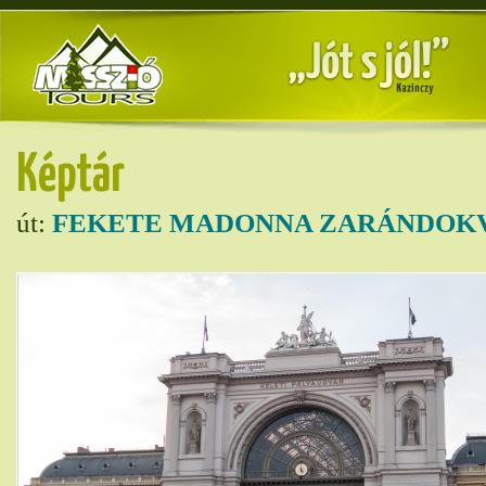
Képtár
út:
FEKETE MADONNA ZARÁNDOKV