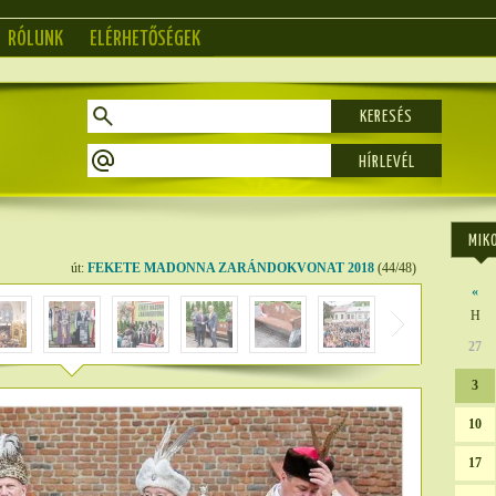
RÓLUNK
ELÉRHETŐSÉGEK
KERESÉS
MIK
út:
FEKETE MADONNA ZARÁNDOKVONAT 2018
(44/48)
«
H
27
3
10
17