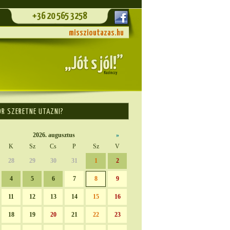
+36 20 565 3258
misszioutazas.hu
OR SZERETNE UTAZNI?
2026. augusztus
»
K
Sz
Cs
P
Sz
V
28
29
30
31
1
2
4
5
6
7
8
9
11
12
13
14
15
16
18
19
20
21
22
23