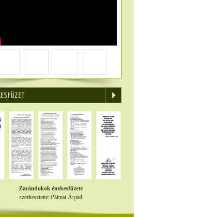
KESFÜZET
Zarándokok énekesfüzete
szerkesztette: Pálmai Árpád