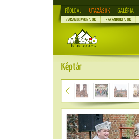
FŐOLDAL
UTAZÁSOK
GALÉRIA
ZARÁNDOKVONATOK
ZARÁNDOKLATOK
Képtár