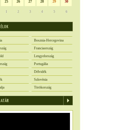
25
26
27
28
29
30
1
2
3
4
5
6
CÉLOK
ia
Bosznia-Hercegovina
szág
Franciaország
öld
Lengyelország
rszág
Portugália
Délvidék
ék
Szlovénia
alja
Törökország
IATÁR