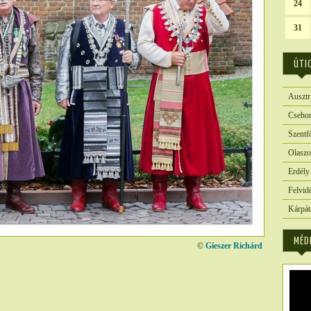
24
31
ÚTI
Ausztr
Csehor
Szentf
Olaszo
Erdély
Felvid
Kárpát
MÉD
©
Gieszer Richárd
3920