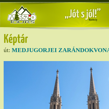
Képtár
út:
MEDJUGORJEI ZARÁNDOKVONA