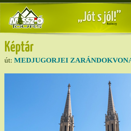
Képtár
út:
MEDJUGORJEI ZARÁNDOKVONA