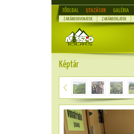
FŐOLDAL
UTAZÁSOK
GALÉRIA
ZARÁNDOKVONATOK
ZARÁNDOKLATOK
Képtár