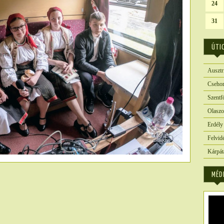
24
31
ÚTI
Ausztr
Csehor
Szentf
Olaszo
Erdély
Felvid
Kárpát
MÉD
4088