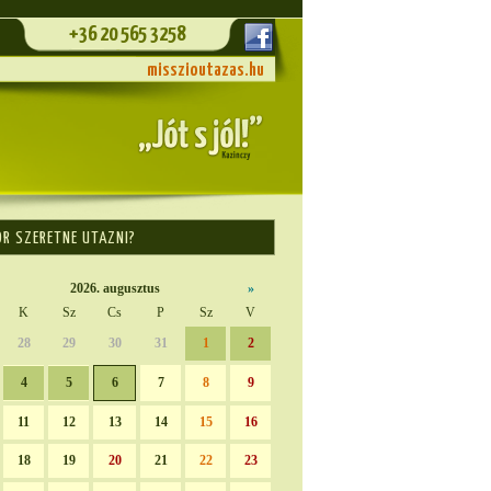
+36 20 565 3258
misszioutazas.hu
OR SZERETNE UTAZNI?
2026. augusztus
»
K
Sz
Cs
P
Sz
V
28
29
30
31
1
2
4
5
6
7
8
9
11
12
13
14
15
16
18
19
20
21
22
23