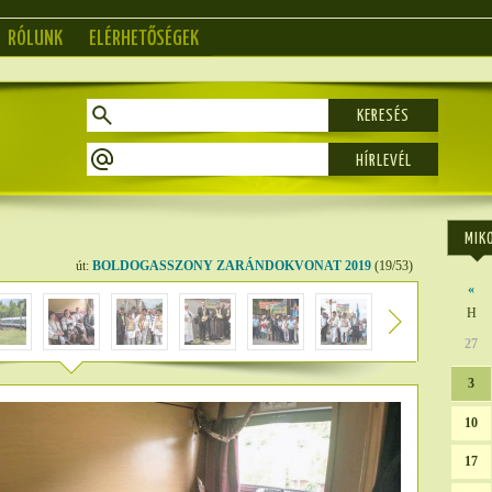
RÓLUNK
ELÉRHETŐSÉGEK
KERESÉS
MIK
út:
BOLDOGASSZONY ZARÁNDOKVONAT 2019
(19/53)
«
H
27
3
10
17