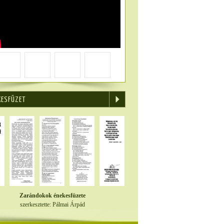
KESFÜZET
Zarándokok énekesfüzete
szerkesztette: Pálmai Árpád