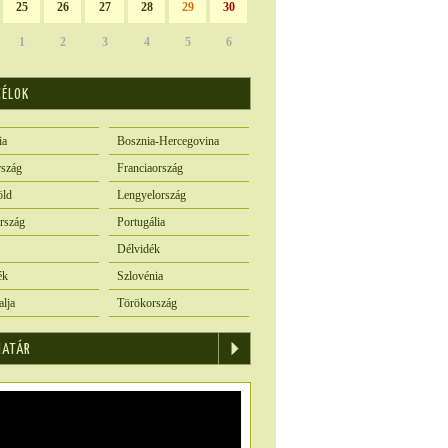
25
26
27
28
29
30
1
2
3
4
5
6
CÉLOK
ia
Bosznia-Hercegovina
szág
Franciaország
öld
Lengyelország
rszág
Portugália
Délvidék
ék
Szlovénia
alja
Törökország
IATÁR