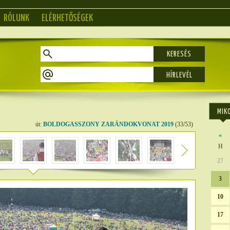
RÓLUNK
ELÉRHETŐSÉGEK
KERESÉS
MIK
út:
BOLDOGASSZONY ZARÁNDOKVONAT 2019
(33/53)
«
H
27
3
10
17