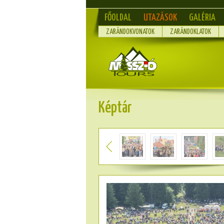
FŐOLDAL
UTAZÁSOK
GALÉRIA
ZARÁNDOKVONATOK
ZARÁNDOKLATOK
Képtár