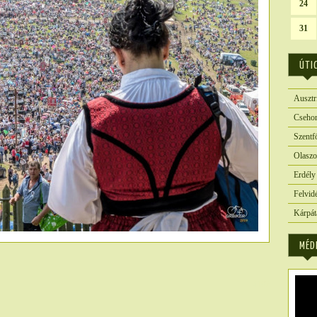
24
31
ÚTI
Ausztr
Csehor
Szentf
Olaszo
Erdély
Felvid
Kárpát
MÉD
4102