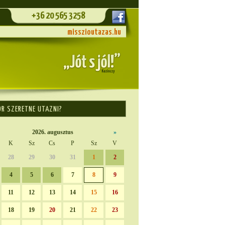
+36 20 565 3258
misszioutazas.hu
OR SZERETNE UTAZNI?
2026. augusztus
»
K
Sz
Cs
P
Sz
V
28
29
30
31
1
2
4
5
6
7
8
9
11
12
13
14
15
16
18
19
20
21
22
23