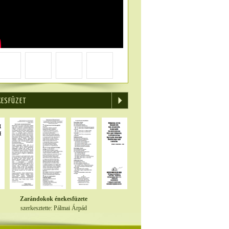
KESFÜZET
Zarándokok énekesfüzete
szerkesztette: Pálmai Árpád