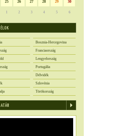
25
26
27
28
29
30
1
2
3
4
5
6
CÉLOK
ia
Bosznia-Hercegovina
szág
Franciaország
öld
Lengyelország
rszág
Portugália
Délvidék
ék
Szlovénia
alja
Törökország
IATÁR