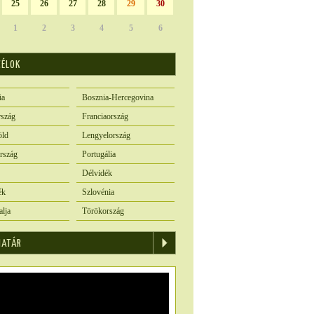
25
26
27
28
29
30
1
2
3
4
5
6
CÉLOK
ia
Bosznia-Hercegovina
szág
Franciaország
öld
Lengyelország
rszág
Portugália
Délvidék
ék
Szlovénia
alja
Törökország
IATÁR