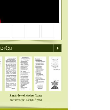
KESFÜZET
Zarándokok énekesfüzete
szerkesztette: Pálmai Árpád