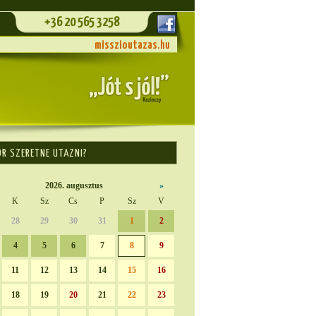
+36 20 565 3258
misszioutazas.hu
OR SZERETNE UTAZNI?
2026. augusztus
»
K
Sz
Cs
P
Sz
V
28
29
30
31
1
2
4
5
6
7
8
9
11
12
13
14
15
16
18
19
20
21
22
23