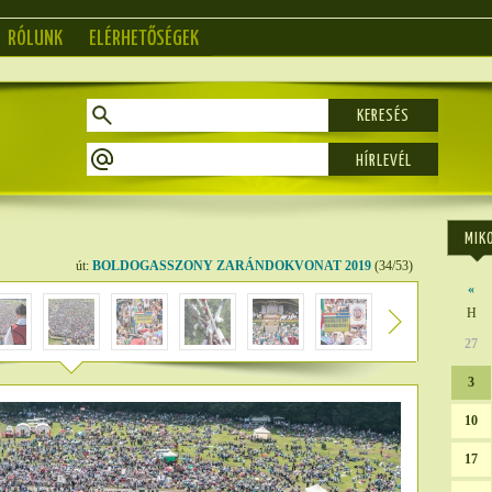
RÓLUNK
ELÉRHETŐSÉGEK
KERESÉS
MIK
út:
BOLDOGASSZONY ZARÁNDOKVONAT 2019
(34/53)
«
H
27
3
10
17