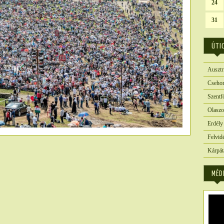
24
31
ÚTI
Ausztr
Csehor
Szentf
Olaszo
Erdély
Felvid
Kárpát
4103
MÉD