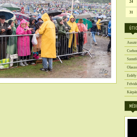
24
31
ÚTI
Ausztr
Csehor
Szentf
Olaszo
Erdély
Felvid
Kárpát
4139
MÉD