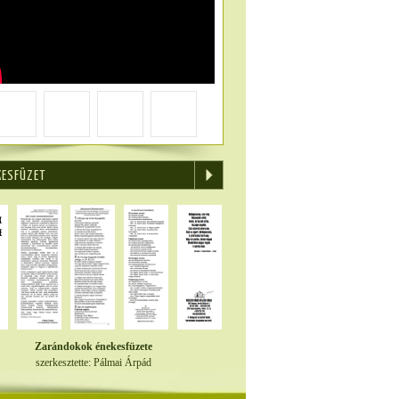
KESFÜZET
Zarándokok énekesfüzete
szerkesztette: Pálmai Árpád