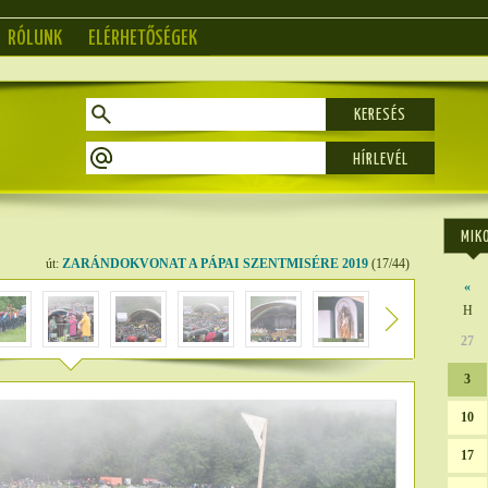
RÓLUNK
ELÉRHETŐSÉGEK
KERESÉS
MIK
út:
ZARÁNDOKVONAT A PÁPAI SZENTMISÉRE 2019
(17/44)
«
H
27
3
10
17