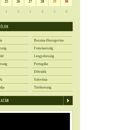
25
26
27
28
29
30
1
2
3
4
5
6
CÉLOK
ia
Bosznia-Hercegovina
szág
Franciaország
öld
Lengyelország
rszág
Portugália
Délvidék
ék
Szlovénia
alja
Törökország
IATÁR