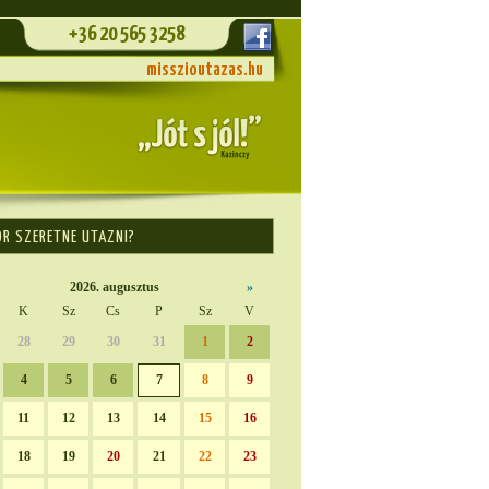
+36 20 565 3258
misszioutazas.hu
OR SZERETNE UTAZNI?
2026. augusztus
»
K
Sz
Cs
P
Sz
V
28
29
30
31
1
2
4
5
6
7
8
9
11
12
13
14
15
16
18
19
20
21
22
23