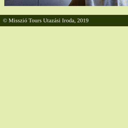
© Misszió Tours Utazási Iroda, 2019