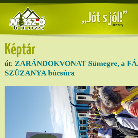
Képtár
út:
ZARÁNDOKVONAT Sümegre, a F
SZŰZANYA búcsúra