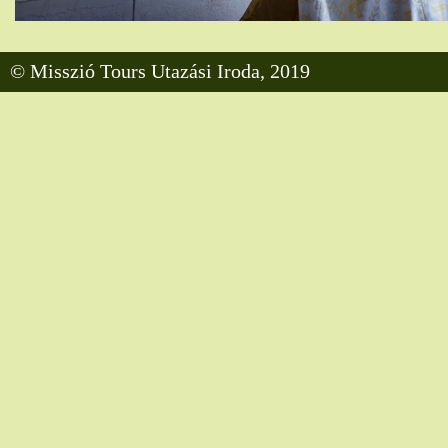
© Misszió Tours Utazási Iroda, 2019