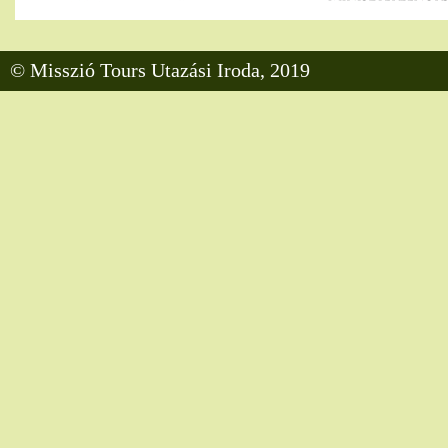
© Misszió Tours Utazási Iroda, 2019