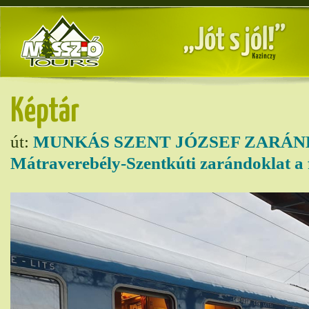
Képtár
út:
MUNKÁS SZENT JÓZSEF ZARÁN
Mátraverebély-Szentkúti zarándoklat a 