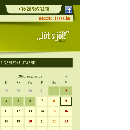
+36 20 565 3258
misszioutazas.hu
OR SZERETNE UTAZNI?
2026. augusztus
»
K
Sz
Cs
P
Sz
V
28
29
30
31
1
2
4
5
6
7
8
9
11
12
13
14
15
16
18
19
20
21
22
23