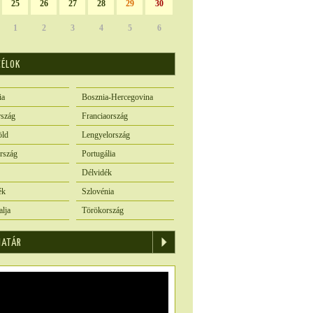
25
26
27
28
29
30
1
2
3
4
5
6
CÉLOK
ia
Bosznia-Hercegovina
szág
Franciaország
öld
Lengyelország
rszág
Portugália
Délvidék
ék
Szlovénia
alja
Törökország
IATÁR