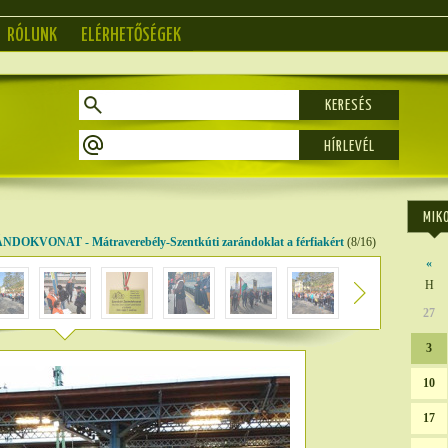
RÓLUNK
ELÉRHETŐSÉGEK
KERESÉS
MIK
VONAT - Mátraverebély-Szentkúti zarándoklat a férfiakért
(8/16)
«
H
27
3
10
17