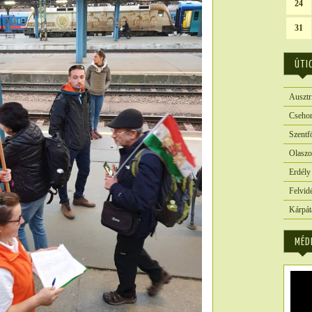
24
31
ÚTI
Ausztr
Csehor
Szentf
Olaszo
Erdély
Felvid
Kárpát
MÉD