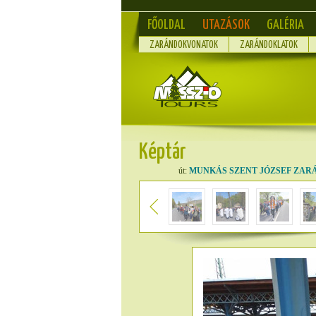
FŐOLDAL
UTAZÁSOK
GALÉRIA
ZARÁNDOKVONATOK
ZARÁNDOKLATOK
Képtár
út:
MUNKÁS SZENT JÓZSEF ZARÁNDOK