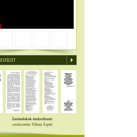
KESFÜZET
Zarándokok énekesfüzete
szerkesztette: Pálmai Árpád