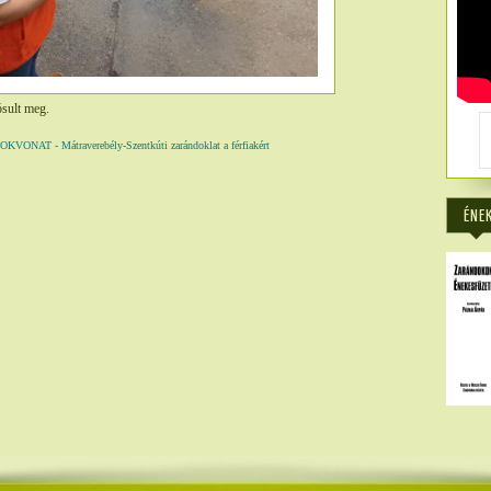
sult meg.
T - Mátraverebély-Szentkúti zarándoklat a férfiakért
4787
ÉNE