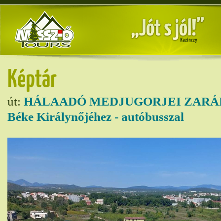
Képtár
út:
HÁLAADÓ MEDJUGORJEI ZARÁ
Béke Királynőjéhez - autóbusszal