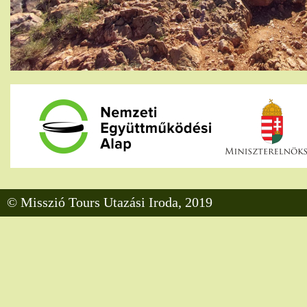
© Misszió Tours Utazási Iroda, 2019