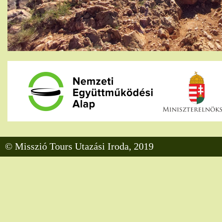
© Misszió Tours Utazási Iroda, 2019