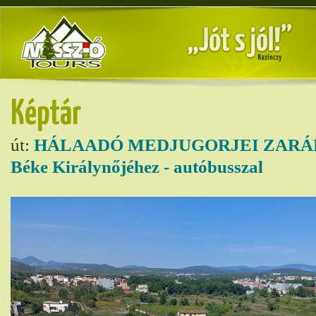
Képtár
út:
HÁLAADÓ MEDJUGORJEI ZARÁ
Béke Királynőjéhez - autóbusszal