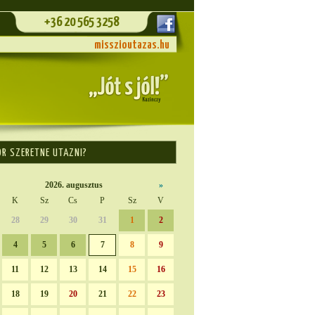
+36 20 565 3258
misszioutazas.hu
OR SZERETNE UTAZNI?
2026. augusztus
»
K
Sz
Cs
P
Sz
V
28
29
30
31
1
2
4
5
6
7
8
9
11
12
13
14
15
16
18
19
20
21
22
23