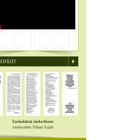
KESFÜZET
Zarándokok énekesfüzete
szerkesztette: Pálmai Árpád