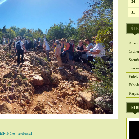
24
31
ÚTI
Ausztr
Csehor
Szentf
Olaszo
Erdély
Felvid
Kárpát
MÉD
nőjéhez - autóbusszal
4814