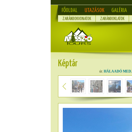
FŐOLDAL
UTAZÁSOK
GALÉRIA
ZARÁNDOKVONATOK
ZARÁNDOKLATOK
Képtár
út:
HÁLAADÓ MEDJUG