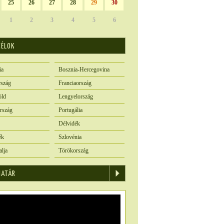
25
26
27
28
29
30
1
2
3
4
5
6
CÉLOK
ia
Bosznia-Hercegovina
szág
Franciaország
öld
Lengyelország
rszág
Portugália
Délvidék
ék
Szlovénia
alja
Törökország
IATÁR