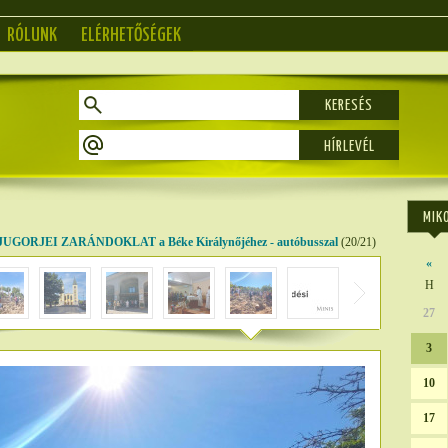
RÓLUNK
ELÉRHETŐSÉGEK
KERESÉS
MIK
ORJEI ZARÁNDOKLAT a Béke Királynőjéhez - autóbusszal
(20/21)
«
H
27
3
10
17