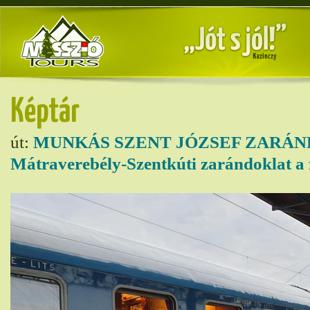
Képtár
út:
MUNKÁS SZENT JÓZSEF ZARÁN
Mátraverebély-Szentkúti zarándoklat a 