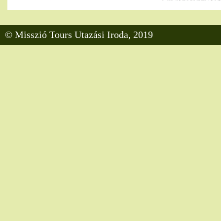
© Misszió Tours Utazási Iroda, 2019