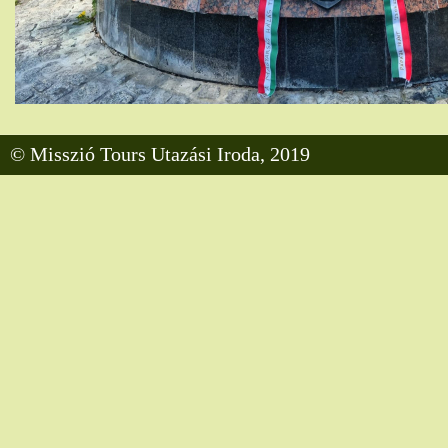
© Misszió Tours Utazási Iroda, 2019