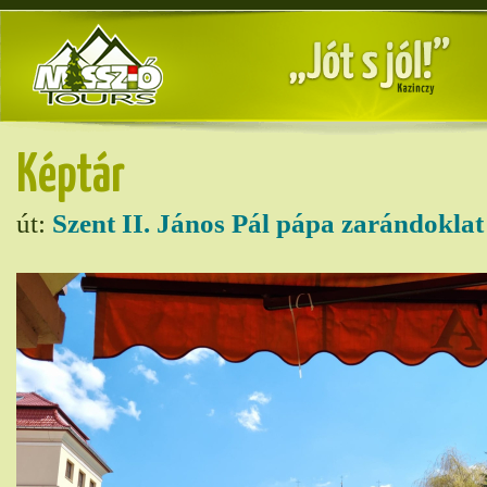
Képtár
út:
Szent II. János Pál pápa zarándoklat