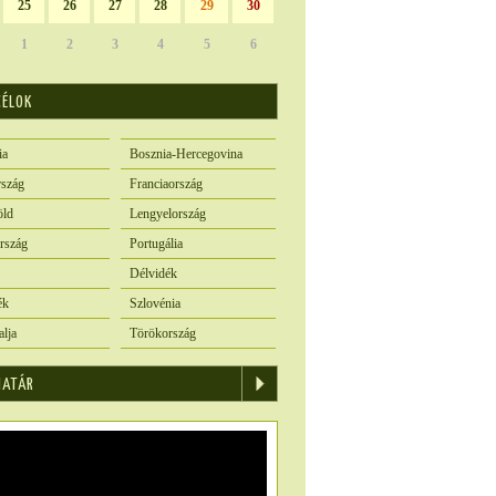
25
26
27
28
29
30
1
2
3
4
5
6
CÉLOK
ia
Bosznia-Hercegovina
szág
Franciaország
öld
Lengyelország
rszág
Portugália
Délvidék
ék
Szlovénia
alja
Törökország
IATÁR