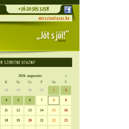
+36 20 565 3258
misszioutazas.hu
OR SZERETNE UTAZNI?
2026. augusztus
»
K
Sz
Cs
P
Sz
V
28
29
30
31
1
2
4
5
6
7
8
9
11
12
13
14
15
16
18
19
20
21
22
23