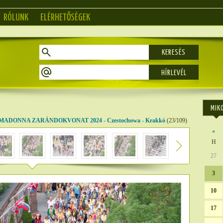
RÓLUNK
ELÉRHETŐSÉGEK
KERESÉS
MIK
MADONNA ZARÁNDOKVONAT 2024 - Czestochowa - Krakkó
(23/109)
«
H
27
3
10
17