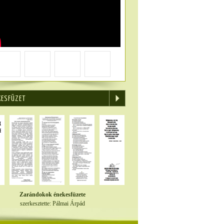
KESFÜZET
Zarándokok énekesfüzete
szerkesztette: Pálmai Árpád