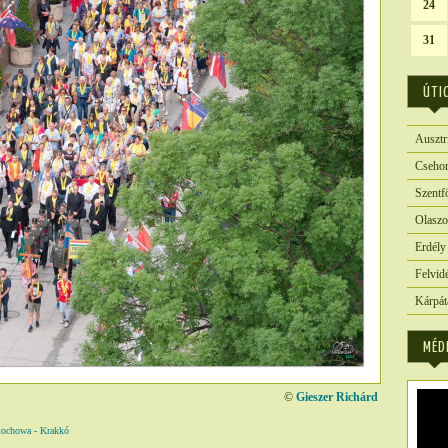
24
31
ÚTI
Ausztr
Csehor
Szentf
Olaszo
Erdély
Felvid
Kárpát
MÉD
©
Gieszer Richárd
howa - Krakkó
5227