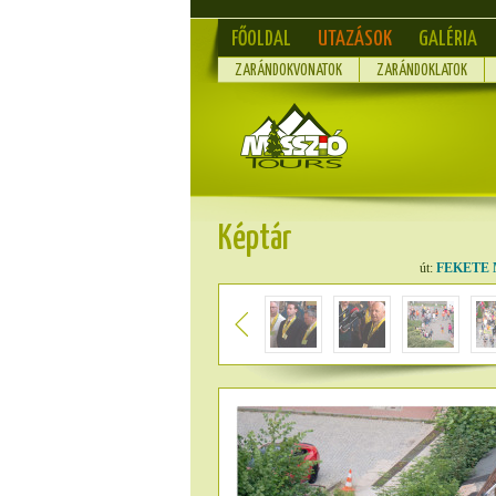
FŐOLDAL
UTAZÁSOK
GALÉRIA
ZARÁNDOKVONATOK
ZARÁNDOKLATOK
Képtár
út:
FEKETE 