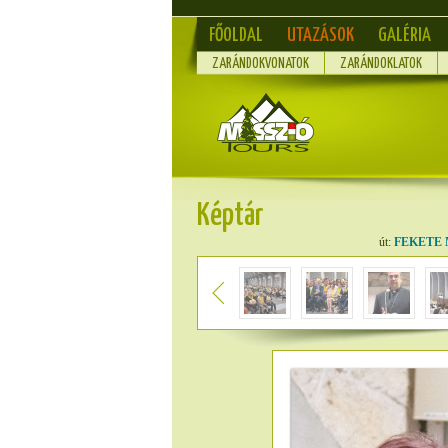
FŐOLDAL
UTAZÁSOK
GALÉRIA
ZARÁNDOKVONATOK
ZARÁNDOKLATOK
Képtár
út:
FEKETE 