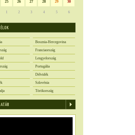
25
26
27
28
29
30
1
2
3
4
5
6
CÉLOK
ia
Bosznia-Hercegovina
szág
Franciaország
öld
Lengyelország
rszág
Portugália
Délvidék
ék
Szlovénia
alja
Törökország
IATÁR