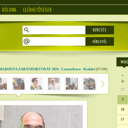
RÓLUNK
ELÉRHETŐSÉGEK
KERESÉS
MIK
MADONNA ZARÁNDOKVONAT 2024 - Czestochowa - Krakkó
(67/109)
«
H
27
3
10
17