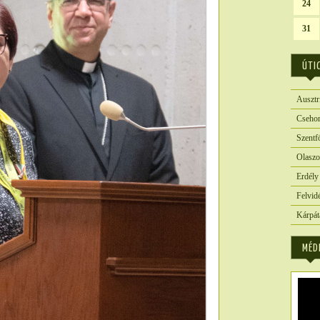
24
31
ÚTI
Ausztr
Csehor
Szentf
Olaszo
Erdély
Felvid
Kárpát
MÉD