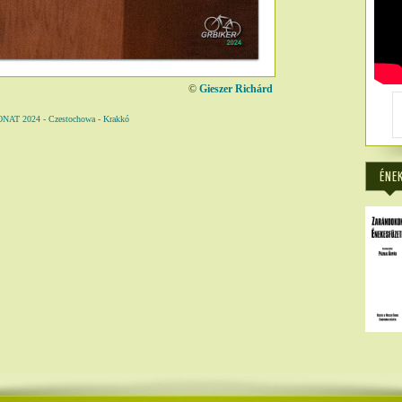
©
Gieszer Richárd
2024 - Czestochowa - Krakkó
5271
ÉNE