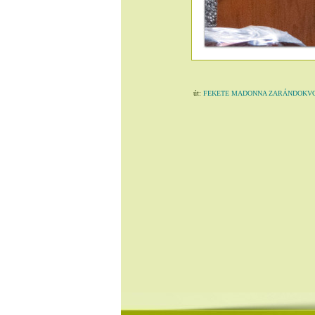
út:
FEKETE MADONNA ZARÁNDOKVONAT 