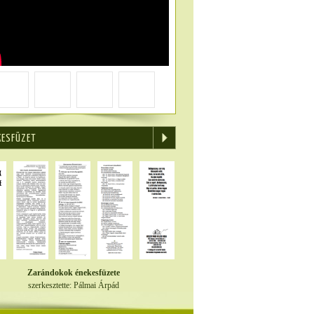
KESFÜZET
Zarándokok énekesfüzete
szerkesztette: Pálmai Árpád