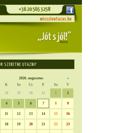
+36 20 565 3258
misszioutazas.hu
OR SZERETNE UTAZNI?
2026. augusztus
»
K
Sz
Cs
P
Sz
V
28
29
30
31
1
2
4
5
6
7
8
9
11
12
13
14
15
16
18
19
20
21
22
23