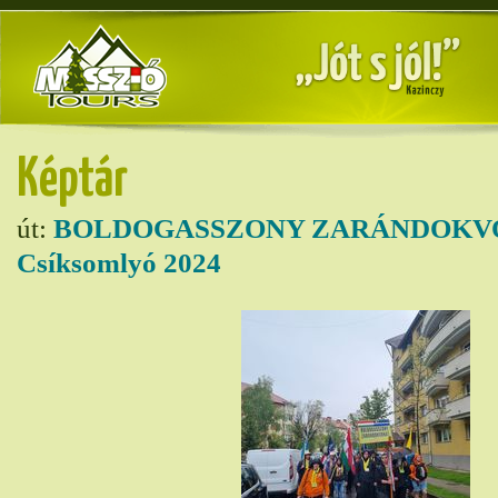
Képtár
út:
BOLDOGASSZONY ZARÁNDOKVO
Csíksomlyó 2024