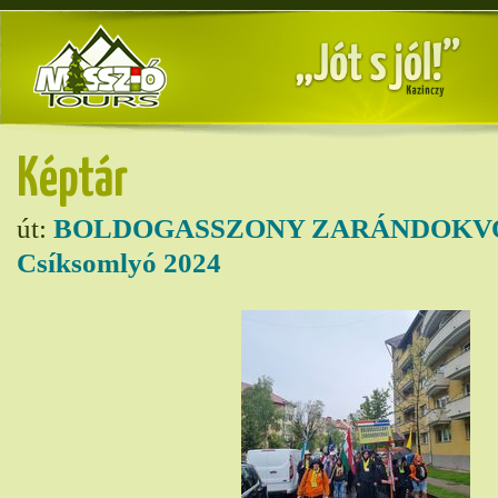
Képtár
út:
BOLDOGASSZONY ZARÁNDOKVO
Csíksomlyó 2024