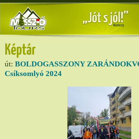
Képtár
út:
BOLDOGASSZONY ZARÁNDOKVO
Csíksomlyó 2024