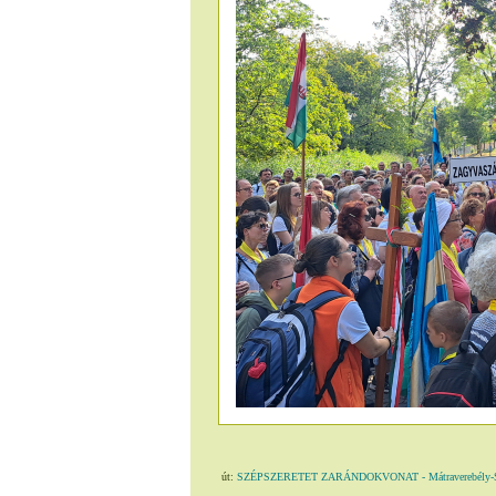
út:
SZÉPSZERETET ZARÁNDOKVONAT - Mátraverebély-S