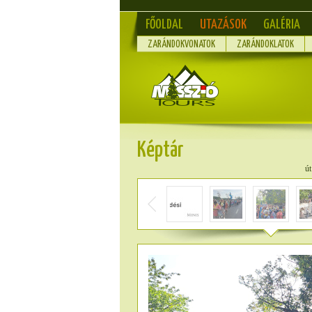
FŐOLDAL
UTAZÁSOK
GALÉRIA
ZARÁNDOKVONATOK
ZARÁNDOKLATOK
Képtár
út