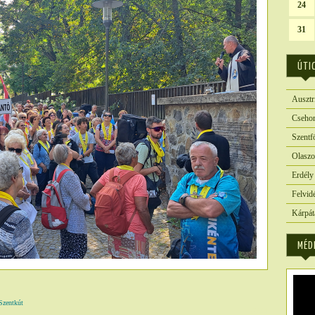
24
31
ÚTI
Ausztr
Csehor
Szentf
Olaszo
Erdély
Felvid
Kárpát
MÉD
zentkút
6244