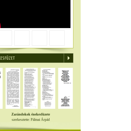
KESFÜZET
Zarándokok énekesfüzete
szerkesztette: Pálmai Árpád