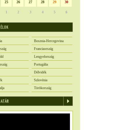
25
26
27
28
29
30
1
2
3
4
5
6
CÉLOK
ia
Bosznia-Hercegovina
szág
Franciaország
öld
Lengyelország
rszág
Portugália
Délvidék
ék
Szlovénia
alja
Törökország
IATÁR