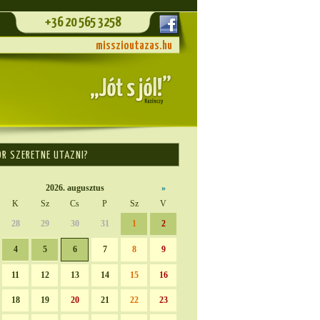
+36 20 565 3258
misszioutazas.hu
OR SZERETNE UTAZNI?
2026. augusztus
»
K
Sz
Cs
P
Sz
V
28
29
30
31
1
2
4
5
6
7
8
9
11
12
13
14
15
16
18
19
20
21
22
23