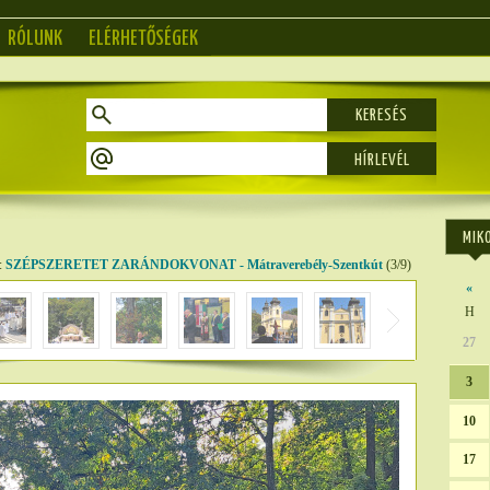
RÓLUNK
ELÉRHETŐSÉGEK
KERESÉS
MIK
:
SZÉPSZERETET ZARÁNDOKVONAT - Mátraverebély-Szentkút
(3/9)
«
H
27
3
10
17