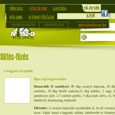
+36 20 565
FŐOLDAL
UTAZÁSOK
GALÉRIA
3258
RÓLUNK
ELÉRHETŐSÉGEK
misszioutazas.hu
ZARÁNDOKVONATOK
ZARÁNDOKLATOK
Lengyel receptek
Bigos régi lengyel módon
Hozzávalók (4 személyre):
80 dkg savanyú káposzta, 20 dkg
sertéshús, 10 dkg füstölt szalonna,15 dkg kolbász, 1 nagy 
paradicsom püré, 2-3 szárított gomba, 3 dkg aszalt szilva, só, 
babérlevél, köménymag, ételízesítő.
Elkészítés:
A savanyú káposztát nyomkodjuk ki, ha túl savanyú
össze. Adjuk hozzá a hagymát, néhány babérlevelet és köményt