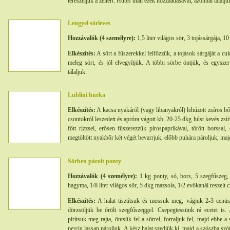
lereszeljük a zellert. Hűtés után ezek hozzáadásával, azonnal tálalju
Lengyel sörleves
Hozzávalók (4 személyre):
1,5 liter világos sör, 3 tojássárgája, 1
Elkészítés:
A sört a fűszerekkel felfőzzük, a tojások sárgáját a cu
meleg sört, és jól elvegyítjük. A többi sörbe öntjük, és egyszer
tálaljuk.
Lublini hurka
Elkészítés:
A kacsa nyakáról (vagy libanyakról) lehúzott zsíros bőr
csontokról leszedett és apróra vágott kb. 20-25 dkg húst kevés zsí
főtt rizzsel, erősen fűszerezzük pirospaprikával, törött borssa
megtöltött nyakbőr két végét bevarrjuk, előbb puhára pároljuk, maj
Sörben párolt ponty
Hozzávalók (4 személyre):
1 kg ponty, só, bors, 5 szegfűszeg,
hagyma, 1/8 liter világos sör, 5 dkg mazsola, 1/2 evőkanál reszelt c
Elkészítés:
A halat tisztítsuk és mossuk meg, vágjuk 2-3 centis
dörzsöljük be őrölt szegfűszeggel. Csepegtessünk rá ecetet is. 
pirítsuk meg rajta, öntsük fel a sörrel, forraljuk fel, majd ebbe 
percig lassan pároljuk. A kész halat szedjük ki, majd a szószba sz