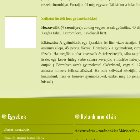
reszelt citromhéjat. Forraljuk fel még egyszer. Tálaláskor a halat ön
Sziléziai füstölt hús gyümölcsökkel
Hozzávalók (4 személyre):
25 dkg vegyes aszalt gyümölcs, 40 dkg
1 egész fahéj, 1 citrom leve, 1 evőkanál liszt.
Elkészítés:
A gyümölcsöt egy éjszakára fél liter vízbe áztatjuk. 
amennyi ellepi, 45 percig főzzük. Hozzáadjuk a gyümölcsöt, citro
főzzük. Ha megfőtt a húst kivesszük és felszeleteljük, tálra rak
lisztet egy kevés hideg vízbe simára keverjük, a húslébe habarju
öntjük. ( Bármilyen aszalt gyümölccsel elkészíthető, vagy pl. 
ananász konzerv felhasználásával. Ha csak szilvával készítjük,
használunk friss és konzerv gyümölcsöket, ezeket még 15 percig
hússal.)
Egyebek
Rólunk mondták
Utazási szerződés
Adventvárás - zarándoklat Máriacellbe -
Utas- és stornó biztosítások