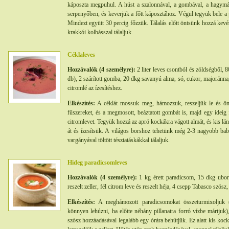
káposzta megpuhul. A húst a szalonnával, a gombával, a hagymá
serpenyőben, és keverjük a főtt káposztához. Végül tegyük bele a 
Mindezt együtt 30 percig főzzük. Tálalás előtt öntsünk hozzá kev
krakkói kolbásszal tálaljuk.
Céklaleves
Hozzávalók (4 személyre):
2 liter leves csontból és zöldségből, 
db), 2 szárított gomba, 20 dkg savanyú alma, só, cukor, majoránna
citromlé az ízesítéshez.
Elkészítés:
A céklát mossuk meg, hámozzuk, reszeljük le és önt
fűszereket, és a megmosott, beáztatott gombát is, majd egy ideig
citromlevet. Tegyük hozzá az apró kockákra vágott almát, és kis l
át és ízesítsük. A világos borshoz tehetünk még 2-3 nagyobb babo
vargányával töltött tésztatáskákkal tálaljuk.
Hideg paradicsomleves
Hozzávalók (4 személyre):
1 kg érett paradicsom, 15 dkg ubor
reszelt zeller, fél citrom leve és reszelt héja, 4 csepp Tabasco szósz,
Elkészítés:
A meghámozott paradicsomokat összeturmixoljuk 
könnyen lehúzni, ha előtte néhány pillanatra forró vízbe mártjuk)
szósz hozzáadásával legalább egy órára behűtjük. Ez alatt kis koc