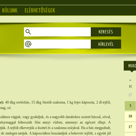
RÓLUNK
ELÉRHETŐSÉGEK
KERESÉS
MIK
«
H
27
e):
40 dkg sertéshús, 15 dkg füstölt szalonna, 1 kg fejes káposzta, 2 dl tejföl,
3
mag, só.
10
zálasra vágjuk, vagy gyaluljuk, és a nagyobb darabokra osztott hússal, sóval,
énymaggal feltesszük főni annyi vízben, amennyi az egészet ellepi. A
17
ütjük. A tejfölt elkeverjük a liszttel és a szalonna zsírjával. Ha a hús megpuhult,
de melegen tartjuk. A káposztához hozzáadjuk a bekevert tejfölt, s együtt jól