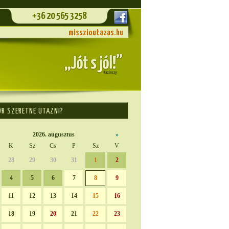
+36 20 565 3258
misszioutazas.hu
OR SZERETNE UTAZNI?
2026. augusztus
»
K
Sz
Cs
P
Sz
V
28
29
30
31
1
2
4
5
6
7
8
9
11
12
13
14
15
16
18
19
20
21
22
23