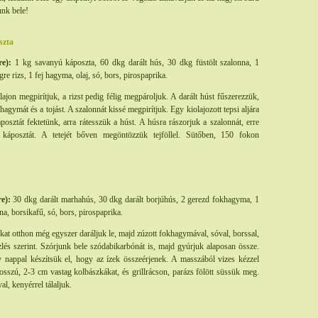
unk bele!
szta
re):
1 kg savanyú káposzta, 60 dkg darált hús, 30 dkg füstölt szalonna, 1
ögre rizs, 1 fej hagyma, olaj, só, bors, pirospaprika.
jon megpirítjuk, a rizst pedig félig megpároljuk. A darált húst fűszerezzük,
 hagymát és a tojást. A szalonnát kissé megpirítjuk. Egy kiolajozott tepsi aljára
osztát fektetünk, arra rátesszük a húst. A húsra rászorjuk a szalonnát, erre
káposztát. A tetejét bőven megöntözzük tejföllel. Sütőben, 150 fokon
e):
30 dkg darált marhahús, 30 dkg darált borjúhús, 2 gerezd fokhagyma, 1
a, borsikafű, só, bors, pirospaprika.
kat otthon még egyszer daráljuk le, majd zúzott fokhagymával, sóval, borssal,
zlés szerint. Szórjunk bele szódabikarbónát is, majd gyúrjuk alaposan össze.
y nappal készítsük el, hogy az ízek összeérjenek. A masszából vizes kézzel
szú, 2-3 cm vastag kolbászkákat, és grillrácson, parázs fölött süssük meg.
al, kenyérrel tálaljuk.