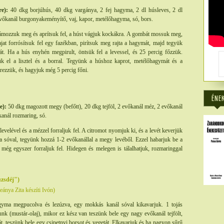
re):
40 dkg borjúhús, 40 dkg vargánya, 2 fej hagyma, 2 dl húsleves, 2 dl
1 evőkanál burgonyakeményítő, vaj, kapor, metélőhagyma, só, bors.
mozzuk meg és aprítsuk fel, a húst vágjuk kockákra. A gombát mossuk meg,
ajat forrósítsuk fel egy fazékban, pirítsuk meg rajta a hagymát, majd tegyük
t. Ha a hús enyhén megpirult, öntsük fel a levessel, és 25 percig főzzük.
rjük el a lisztel és a borral. Tegyünk a húshoz kaprot, metélőhagymát és a
erezzük, és hagyjuk még 5 percig főni.
ÉNE
e):
50 dkg magozott megy (befőtt), 20 dkg tejföl, 2 evőkanál méz, 2 evőkanál
skanál rozmaring, só.
evelével és a mézzel forraljuk fel. A citromot nyomjuk ki, és a levét keverjük
 és a sóval, tegyünk hozzá 1-2 evőkanállal a megy levéből. Ezzel habarjuk be a
 még egyszer forraljuk fel. Hidegen és melegen is tálalhatjuk, rozmaringgal
zsdéj")
ánya Zita készíti Ivón)
yma megpucolva és lezúzva, egy mokkás kanál sóval kikavarjuk. 1 tojás
nk (mustár-olaj), mikor ez kész van teszünk bele egy nagy evőkanál tejfölt,
, teszünk bele egy csipetnyi borsot és vegetát. Elkavarjuk és ha nagyon sűrű