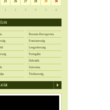
25
26
27
28
29
30
1
2
3
4
5
6
CÉLOK
ia
Bosznia-Hercegovina
szág
Franciaország
öld
Lengyelország
rszág
Portugália
Délvidék
ék
Szlovénia
alja
Törökország
IATÁR