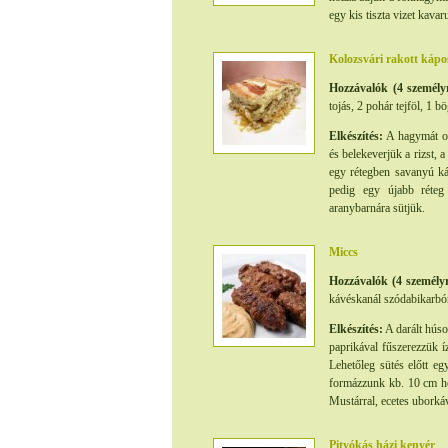
egy kis tiszta vizet kavar
Kolozsvári rakott kápo
Hozzávalók (4 személy
tojás, 2 pohár tejföl, 1 b
Elkészítés:
A hagymát ola
és belekeverjük a rizst, a
egy rétegben savanyú káp
pedig egy újabb réteg 
aranybarnára sütjük.
Miccs
Hozzávalók (4 személyr
kávéskanál szódabikarbón
Elkészítés:
A darált húso
paprikával fűszerezzük í
Lehetőleg sütés előtt eg
formázzunk kb. 10 cm hos
Mustárral, ecetes uborkáv
Pityókás házi kenyér