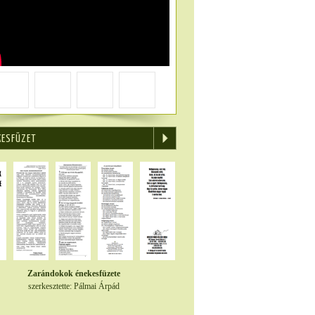
KESFÜZET
Zarándokok énekesfüzete
szerkesztette: Pálmai Árpád