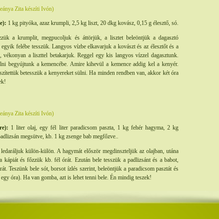
ánya Zita készíti Ivón)
e):
1 kg pityóka, azaz krumpli, 2,5 kg liszt, 20 dkg kovász, 0,15 g élesztő, só.
ük a krumplit, megpucoljuk és áttörjük, a lisztet beleöntjük a dagasztó
 egyik felébe tesszük. Langyos vízbe elkavarjuk a kovászt és az élesztőt és a
k, vékonyan a liszttel betakarjuk. Reggel egy kis langyos vízzel dagasztunk.
lni begyújtunk a kemencébe. Amire kihevül a kemence addig kel a kenyér.
zítettük betesszük a kenyereket sülni. Ha minden rendben van, akkor két óra
ek!
ánya Zita készíti Ivón)
re):
1 liter olaj, egy fél liter paradicsom paszta, 1 kg fehér hagyma, 2 kg
padlizsán megsütve, kb. 1 kg zsenge bab megfőzve..
edaráljuk külön-külön. A hagymát először megdinszteljük az olajban, utána
a kápiát és főzzük kb. fél órát. Ezután bele tesszük a padlizsánt és a babot,
t. Teszünk bele sót, borsot ízlés szerint, beleöntjük a paradicsom pasztát és
egy óra). Ha van gomba, azt is lehet tenni bele. Én mindig teszek!