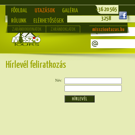
+36 20 565
FŐOLDAL
UTAZÁSOK
GALÉRIA
3258
RÓLUNK
ELÉRHETŐSÉGEK
misszioutazas.hu
ZARÁNDOKVONATOK
ZARÁNDOKLATOK
Hírlevél feliratkozás
Név: